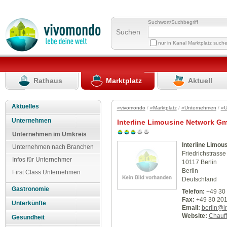
Suchwort/Suchbegriff
Suchen
nur in Kanal Marktplatz such
Rathaus
Marktplatz
Aktuell
Aktuelles
»vivomondo
/
»Marktplatz
/
»Unternehmen
/
»U
Unternehmen
Interline Limousine Network G
Unternehmen im Umkreis
Interline Limo
Unternehmen nach Branchen
Friedrichstrasse
Infos für Unternehmer
10117 Berlin
Berlin
First Class Unternehmen
Deutschland
Gastronomie
Telefon:
+49 30
Fax:
+49 30 20
Unterkünfte
Email:
berlin@in
Website:
Chauff
Gesundheit