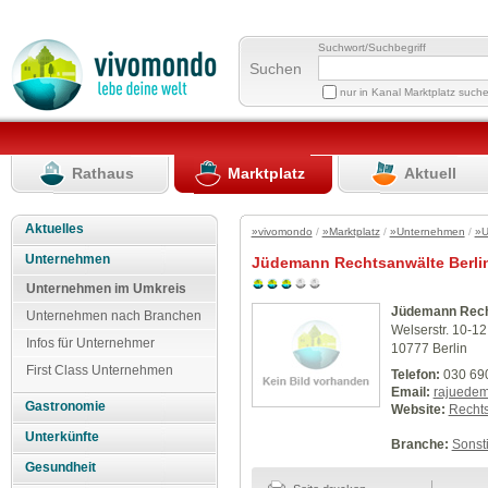
Suchwort/Suchbegriff
Suchen
nur in Kanal Marktplatz such
Rathaus
Marktplatz
Aktuell
Aktuelles
»vivomondo
/
»Marktplatz
/
»Unternehmen
/
»U
Unternehmen
Jüdemann Rechtsanwälte Berli
Unternehmen im Umkreis
Jüdemann Recht
Unternehmen nach Branchen
Welserstr. 10-12
Infos für Unternehmer
10777 Berlin
First Class Unternehmen
Telefon:
030 69
Email:
rajuede
Gastronomie
Website:
Rechts
Unterkünfte
Branche:
Sonst
Gesundheit