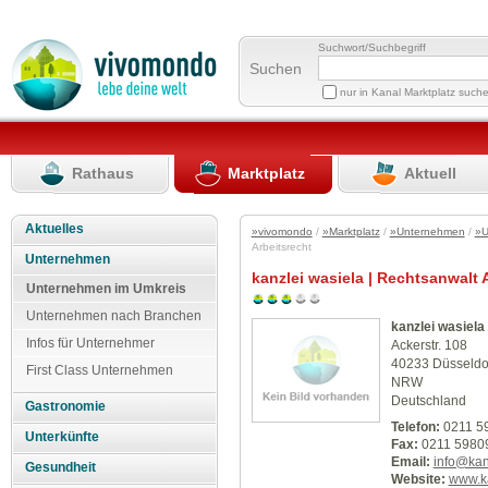
Suchwort/Suchbegriff
Suchen
nur in Kanal Marktplatz such
Rathaus
Marktplatz
Aktuell
Aktuelles
»vivomondo
/
»Marktplatz
/
»Unternehmen
/
»U
Arbeitsrecht
Unternehmen
kanzlei wasiela | Rechtsanwalt 
Unternehmen im Umkreis
Unternehmen nach Branchen
kanzlei wasiela
Infos für Unternehmer
Ackerstr. 108
40233 Düsseldo
First Class Unternehmen
NRW
Deutschland
Gastronomie
Telefon:
0211 5
Unterkünfte
Fax:
0211 5980
Email:
info@kan
Gesundheit
Website:
www.ka