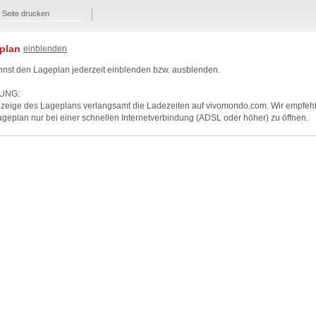
Seite drucken
plan
einblenden
nst den Lageplan jederzeit einblenden bzw. ausblenden.
UNG:
zeige des Lageplans verlangsamt die Ladezeiten auf vivomondo.com. Wir empfeh
geplan nur bei einer schnellen Internetverbindung (ADSL oder höher) zu öffnen.