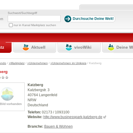
Suchwort/Suchbegriff
en
nur in Kanal Marktplatz suchen
atz
Aktuell
vivoWiki
Deine W
ondo
/
»Marktplatz
/
»Unternehmen
/
»Unternehmen im Umkreis
/ Katzberg
berg
Katzberg
Katzbergstr. 3
40764 Langenfeld
NRW
Deutschland
Telefon:
02173 / 1093100
Website:
http://www.businesspark-katzberg.de
Branche:
Bauen & Wohnen