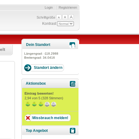
Login
Registrieren
Schriftgröße
Kontrast
Dein Standort
elt
Längengrad:
-118.2988
Breitengrad:
34.0416
Aktionsbox
Eintrag bewerten!
2,94
von 5 (
328
Stimmen)
Missbrauch melden!
Top Angebot