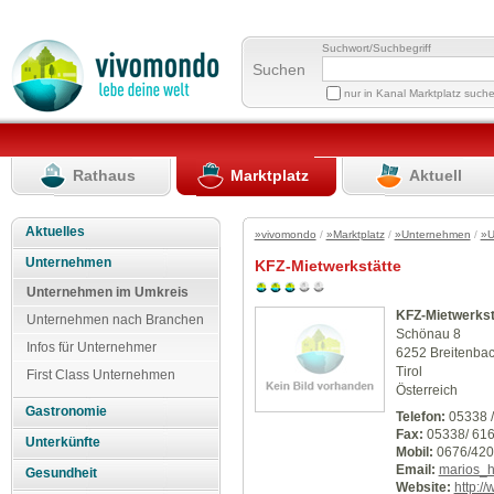
Suchwort/Suchbegriff
Suchen
nur in Kanal Marktplatz such
Rathaus
Marktplatz
Aktuell
Aktuelles
»vivomondo
/
»Marktplatz
/
»Unternehmen
/
»U
Unternehmen
KFZ-Mietwerkstätte
Unternehmen im Umkreis
KFZ-Mietwerkst
Unternehmen nach Branchen
Schönau 8
Infos für Unternehmer
6252 Breitenba
Tirol
First Class Unternehmen
Österreich
Gastronomie
Telefon:
05338 /
Fax:
05338/ 616
Unterkünfte
Mobil:
0676/420
Email:
marios_h
Gesundheit
Website:
http:/