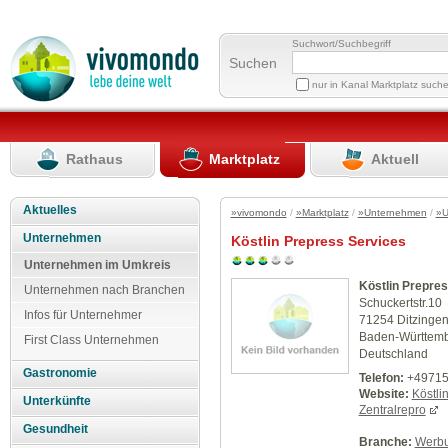
Suchwort/Suchbegriff
Suchen
nur in Kanal Marktplatz such
Rathaus
Marktplatz
Aktuell
Aktuelles
»vivomondo
/
»Marktplatz
/
»Unternehmen
/
»U
Unternehmen
Köstlin Prepress Services
Unternehmen im Umkreis
Köstlin Prepre
Unternehmen nach Branchen
Schuckertstr.10
Infos für Unternehmer
71254 Ditzinge
Baden-Württem
First Class Unternehmen
Deutschland
Gastronomie
Telefon:
+49715
Website:
Köstli
Unterkünfte
Zentralrepro
Gesundheit
Branche:
Werbu