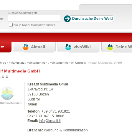
Suchwort/Suchbegriff
en
nur in Kanal Marktplatz suchen
atz
Aktuell
vivoWiki
Deine W
ondo
/
»Marktplatz
/
»Unternehmen
/
»Unternehmen im Umkreis
/ Kreatif Multimedia GmbH
tif Multimedia GmbH
Kreatif Multimedia GmbH
J.-Kravoglstr. 14
39100 Bozen
Südtirol
Italien
Telefon:
+39 0471 931821
Fax:
+39 0471 518806
Email:
info@kreatif.it
Branche:
Werbung & Kommunikation