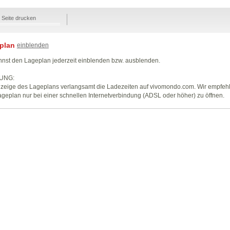
Seite drucken
plan
einblenden
nst den Lageplan jederzeit einblenden bzw. ausblenden.
UNG:
zeige des Lageplans verlangsamt die Ladezeiten auf vivomondo.com. Wir empfeh
geplan nur bei einer schnellen Internetverbindung (ADSL oder höher) zu öffnen.