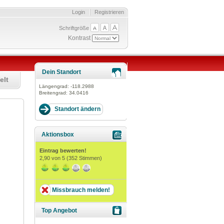
Login
Registrieren
Schriftgröße
Kontrast
Dein Standort
elt
Längengrad:
-118.2988
Breitengrad:
34.0416
Aktionsbox
Eintrag bewerten!
2,90
von 5 (
352
Stimmen)
Missbrauch melden!
Top Angebot