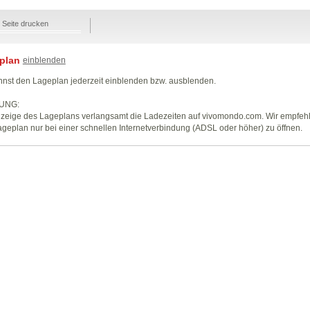
Seite drucken
plan
einblenden
nst den Lageplan jederzeit einblenden bzw. ausblenden.
UNG:
zeige des Lageplans verlangsamt die Ladezeiten auf vivomondo.com. Wir empfeh
geplan nur bei einer schnellen Internetverbindung (ADSL oder höher) zu öffnen.