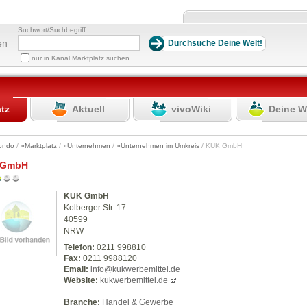
Suchwort/Suchbegriff
en
nur in Kanal Marktplatz suchen
atz
Aktuell
vivoWiki
Deine W
ondo
/
»Marktplatz
/
»Unternehmen
/
»Unternehmen im Umkreis
/ KUK GmbH
 GmbH
KUK GmbH
Kolberger Str. 17
40599
NRW
Telefon:
0211 998810
Fax:
0211 9988120
Email:
info@kukwerbemittel.de
Website:
kukwerbemittel.de
Branche:
Handel & Gewerbe