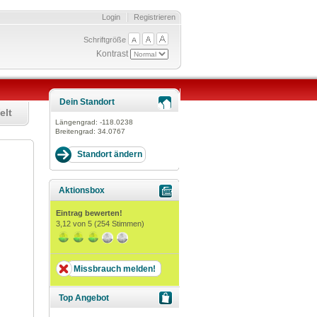
Login
Registrieren
Schriftgröße
Kontrast
Dein Standort
elt
Längengrad:
-118.0238
Breitengrad:
34.0767
Aktionsbox
Eintrag bewerten!
3,12
von 5 (
254
Stimmen)
Missbrauch melden!
Top Angebot