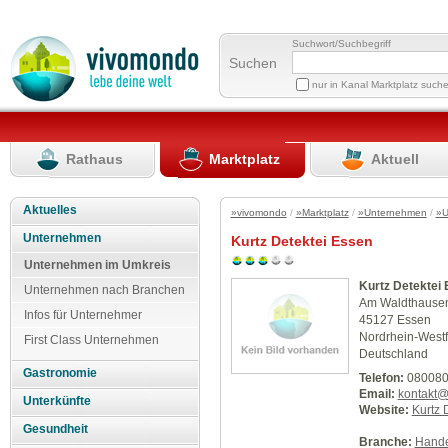
Suchwort/Suchbegriff
Suchen
nur in Kanal Marktplatz such
Rathaus
Marktplatz
Aktuell
Aktuelles
»vivomondo
/
»Marktplatz
/
»Unternehmen
/
»U
Unternehmen
Kurtz Detektei Essen
Unternehmen im Umkreis
Kurtz Detektei
Unternehmen nach Branchen
Am Waldthausen
Infos für Unternehmer
45127 Essen
Nordrhein-Westf
First Class Unternehmen
Deutschland
Gastronomie
Telefon:
080080
Email:
kontakt@
Unterkünfte
Website:
Kurtz 
Gesundheit
Branche:
Hande