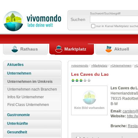
Suchwort/Suchbegriff
Suchen
nur in Kanal Marktplatz such
Rathaus
Marktplatz
Aktuell
Aktuelles
»vivomondo
/
»Marktplatz
/
»Unternehmen
/
»U
Unternehmen
Les Caves du Lac
Unternehmen im Umkreis
Les Caves du L
Unternehmen nach Branchen
Herrenlandstraß
Infos für Unternehmer
78315 Radolfzel
B-W
First Class Unternehmen
Email:
carsten
Gastronomie
Website:
http:/
Unterkünfte
Branche:
Resta
Gesundheit