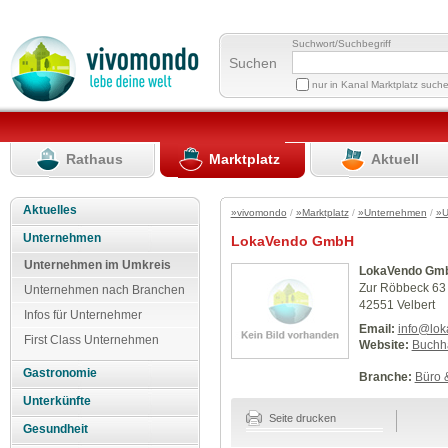
Suchwort/Suchbegriff
Suchen
nur in Kanal Marktplatz such
Rathaus
Marktplatz
Aktuell
Aktuelles
»vivomondo
/
»Marktplatz
/
»Unternehmen
/
»U
Unternehmen
LokaVendo GmbH
Unternehmen im Umkreis
LokaVendo Gm
Zur Röbbeck 63
Unternehmen nach Branchen
42551 Velbert
Infos für Unternehmer
Email:
info@lok
First Class Unternehmen
Website:
Buchh
Gastronomie
Branche:
Büro 
Unterkünfte
Seite drucken
Gesundheit