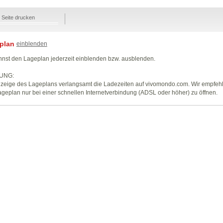
Seite drucken
plan
einblenden
nst den Lageplan jederzeit einblenden bzw. ausblenden.
UNG:
zeige des Lageplans verlangsamt die Ladezeiten auf vivomondo.com. Wir empfeh
geplan nur bei einer schnellen Internetverbindung (ADSL oder höher) zu öffnen.