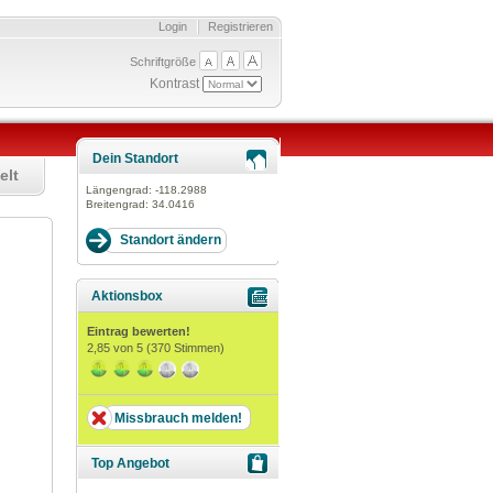
Login
Registrieren
Schriftgröße
Kontrast
Dein Standort
elt
Längengrad:
-118.2988
Breitengrad:
34.0416
Aktionsbox
Eintrag bewerten!
2,85
von 5 (
370
Stimmen)
Missbrauch melden!
Top Angebot