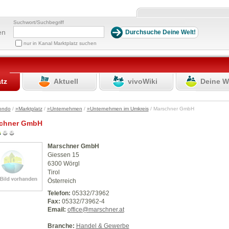
Suchwort/Suchbegriff
en
nur in Kanal Marktplatz suchen
atz
Aktuell
vivoWiki
Deine W
ondo
/
»Marktplatz
/
»Unternehmen
/
»Unternehmen im Umkreis
/ Marschner GmbH
chner GmbH
Marschner GmbH
Giessen 15
6300 Wörgl
Tirol
Österreich
Telefon:
05332/73962
Fax:
05332/73962-4
Email:
office@marschner.at
Branche:
Handel & Gewerbe