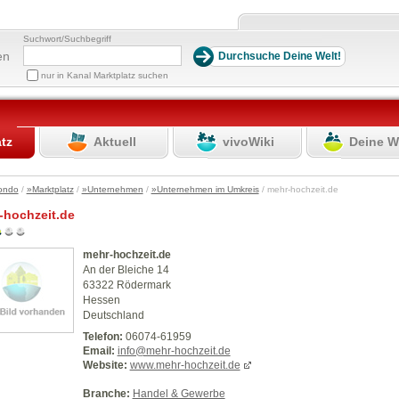
Suchwort/Suchbegriff
en
nur in Kanal Marktplatz suchen
atz
Aktuell
vivoWiki
Deine W
ondo
/
»Marktplatz
/
»Unternehmen
/
»Unternehmen im Umkreis
/ mehr-hochzeit.de
-hochzeit.de
mehr-hochzeit.de
An der Bleiche 14
63322 Rödermark
Hessen
Deutschland
Telefon:
06074-61959
Email:
info@mehr-hochzeit.de
Website:
www.mehr-hochzeit.de
Branche:
Handel & Gewerbe