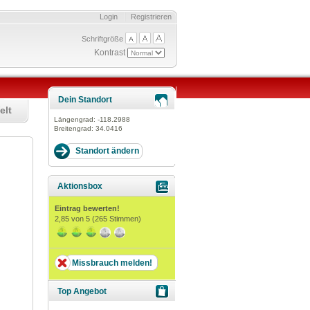
Login
Registrieren
Schriftgröße
Kontrast
Dein Standort
elt
Längengrad:
-118.2988
Breitengrad:
34.0416
Aktionsbox
Eintrag bewerten!
2,85
von 5 (
265
Stimmen)
Missbrauch melden!
Top Angebot