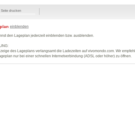
Seite drucken
plan
einblenden
nst den Lageplan jederzeit einblenden bzw. ausblenden.
UNG:
zeige des Lageplans verlangsamt die Ladezeiten auf vivomondo.com. Wir empfeh
geplan nur bei einer schnellen Internetverbindung (ADSL oder höher) zu öffnen.