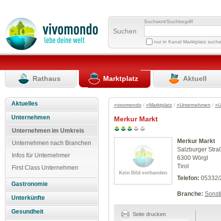
Suchwort/Suchbegriff
Suchen
nur in Kanal Marktplatz such
Rathaus
Marktplatz
Aktuell
Aktuelles
»vivomondo
/
»Marktplatz
/
»Unternehmen
/
»U
Unternehmen
Merkur Markt
Unternehmen im Umkreis
Merkur Markt
Unternehmen nach Branchen
Salzburger Stra
Infos für Unternehmer
6300 Wörgl
Tirol
First Class Unternehmen
Telefon:
05332/
Gastronomie
Branche:
Sonst
Unterkünfte
Gesundheit
Seite drucken