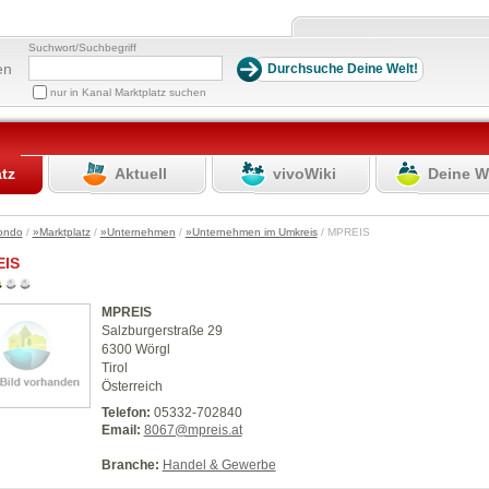
Suchwort/Suchbegriff
en
nur in Kanal Marktplatz suchen
atz
Aktuell
vivoWiki
Deine W
ondo
/
»Marktplatz
/
»Unternehmen
/
»Unternehmen im Umkreis
/ MPREIS
IS
MPREIS
Salzburgerstraße 29
6300 Wörgl
Tirol
Österreich
Telefon:
05332-702840
Email:
8067@mpreis.at
Branche:
Handel & Gewerbe