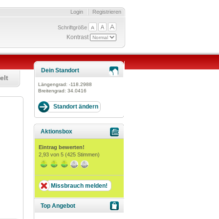
Login
Registrieren
Schriftgröße
Kontrast
Dein Standort
elt
Längengrad:
-118.2988
Breitengrad:
34.0416
Aktionsbox
Eintrag bewerten!
2,93
von 5 (
425
Stimmen)
Missbrauch melden!
Top Angebot