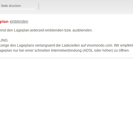
Seite drucken
plan
einblenden
nst den Lageplan jederzeit einblenden bzw. ausblenden.
UNG:
zeige des Lageplans verlangsamt die Ladezeiten auf vivomondo.com. Wir empfeh
geplan nur bei einer schnellen Internetverbindung (ADSL oder höher) zu öffnen.