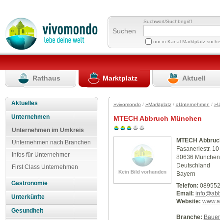
Suchwort/Suchbegriff
Suchen
nur in Kanal Marktplatz such
Rathaus
Marktplatz
Aktuell
Aktuelles
»vivomondo
/
»Marktplatz
/
»Unternehmen
/
»U
Unternehmen
MTECH Abbruch München
Unternehmen im Umkreis
MTECH Abbruc
Unternehmen nach Branchen
Fasaneriestr. 10
Infos für Unternehmer
80636 München
Deutschland
First Class Unternehmen
Bayern
Gastronomie
Telefon:
089552
Email:
info@ab
Unterkünfte
Website:
www.a
Gesundheit
Branche:
Baue