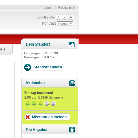
Login
Registrieren
Schriftgröße
Kontrast
Dein Standort
elt
Längengrad:
-118.0238
Breitengrad:
34.0767
Aktionsbox
Eintrag bewerten!
2,96
von 5 (
349
Stimmen)
Missbrauch melden!
Top Angebot