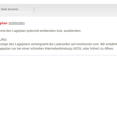
Seite drucken
plan
einblenden
nst den Lageplan jederzeit einblenden bzw. ausblenden.
UNG:
zeige des Lageplans verlangsamt die Ladezeiten auf vivomondo.com. Wir empfeh
geplan nur bei einer schnellen Internetverbindung (ADSL oder höher) zu öffnen.