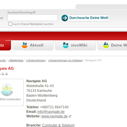
Suchwort/Suchbegriff
en
nur in Kanal Marktplatz suchen
atz
Aktuell
vivoWiki
Deine W
ondo
/
»Marktplatz
/
»Unternehmen
/
»Unternehmen im Umkreis
/ Navigate AG
gate AG
Navigate AG
Waldstraße 41-43
76133 Karlsruhe
Baden-Württemberg
Deutschland
Telefon:
+490721 6647140
Email:
info@navigate.de
Website:
www.navigate.de
Branche:
Computer & Telekom