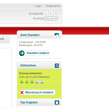
Login
Registrieren
Schriftgröße
Kontrast
Dein Standort
elt
Längengrad:
-118.0238
Breitengrad:
34.0767
Aktionsbox
Eintrag bewerten!
3,00
von 5 (
223
Stimmen)
Missbrauch melden!
Top Angebot