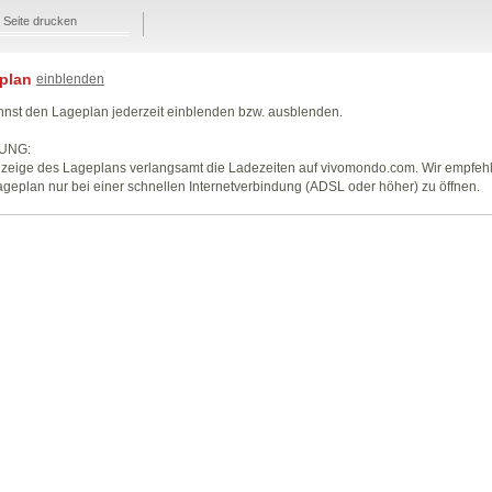
Seite drucken
plan
einblenden
nst den Lageplan jederzeit einblenden bzw. ausblenden.
UNG:
zeige des Lageplans verlangsamt die Ladezeiten auf vivomondo.com. Wir empfeh
geplan nur bei einer schnellen Internetverbindung (ADSL oder höher) zu öffnen.