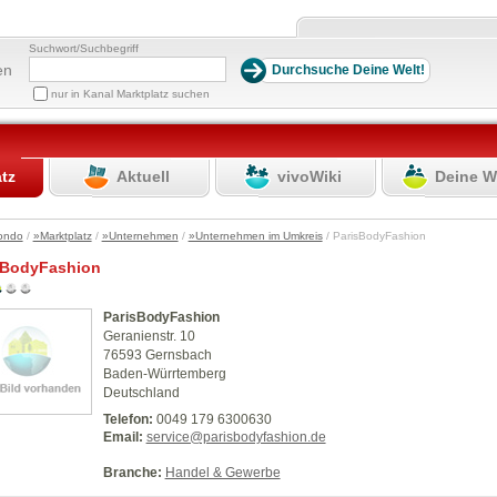
Suchwort/Suchbegriff
en
nur in Kanal Marktplatz suchen
atz
Aktuell
vivoWiki
Deine W
ondo
/
»Marktplatz
/
»Unternehmen
/
»Unternehmen im Umkreis
/ ParisBodyFashion
sBodyFashion
ParisBodyFashion
Geranienstr. 10
76593 Gernsbach
Baden-Würrtemberg
Deutschland
Telefon:
0049 179 6300630
Email:
service@parisbodyfashion.de
Branche:
Handel & Gewerbe