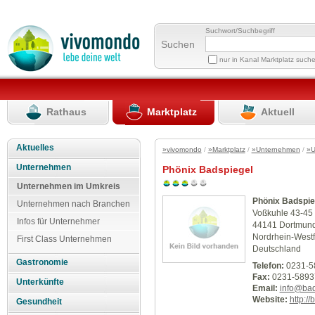
Suchwort/Suchbegriff
Suchen
nur in Kanal Marktplatz such
Rathaus
Marktplatz
Aktuell
Aktuelles
»vivomondo
/
»Marktplatz
/
»Unternehmen
/
»U
Unternehmen
Phönix Badspiegel
Unternehmen im Umkreis
Phönix Badspie
Unternehmen nach Branchen
Voßkuhle 43-45
Infos für Unternehmer
44141 Dortmun
Nordrhein-Westf
First Class Unternehmen
Deutschland
Gastronomie
Telefon:
0231-5
Fax:
0231-5893
Unterkünfte
Email:
info@bad
Website:
http:/
Gesundheit