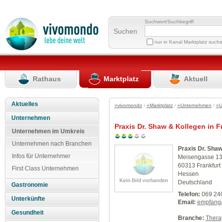
Suchwort/Suchbegriff
Suchen
nur in Kanal Marktplatz such
Rathaus
Marktplatz
Aktuell
Aktuelles
»vivomondo
/
»Marktplatz
/
»Unternehmen
/
»U
Unternehmen
Praxis Dr. Shaw & Kollegen in F
Unternehmen im Umkreis
Unternehmen nach Branchen
Praxis Dr. Shaw
Infos für Unternehmer
Meisengasse 1
60313 Frankfurt
First Class Unternehmen
Hessen
Deutschland
Gastronomie
Telefon:
069 24
Unterkünfte
Email:
empfang@
Gesundheit
Branche:
Thera