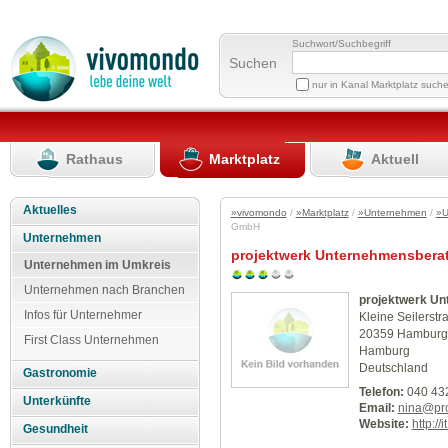
Suchwort/Suchbegriff
Suchen
nur in Kanal Marktplatz such
Rathaus
Marktplatz
Aktuell
Aktuelles
»vivomondo
/
»Marktplatz
/
»Unternehmen
/
»U
GmbH
Unternehmen
projektwerk Unternehmensber
Unternehmen im Umkreis
Unternehmen nach Branchen
projektwerk U
Infos für Unternehmer
Kleine Seilerstr
20359 Hamburg
First Class Unternehmen
Hamburg
Deutschland
Gastronomie
Telefon:
040 43
Unterkünfte
Email:
nina@pro
Website:
http://
Gesundheit