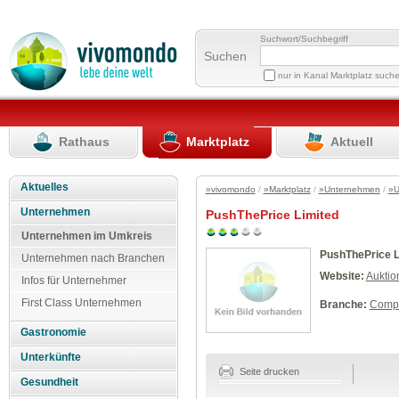
Suchwort/Suchbegriff
Suchen
nur in Kanal Marktplatz such
Rathaus
Marktplatz
Aktuell
Aktuelles
»vivomondo
/
»Marktplatz
/
»Unternehmen
/
»U
Unternehmen
PushThePrice Limited
Unternehmen im Umkreis
PushThePrice L
Unternehmen nach Branchen
Website:
Auktio
Infos für Unternehmer
First Class Unternehmen
Branche:
Compu
Gastronomie
Unterkünfte
Seite drucken
Gesundheit