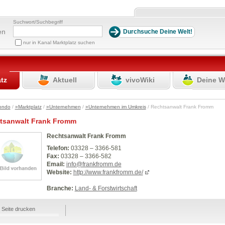
Suchwort/Suchbegriff
en
nur in Kanal Marktplatz suchen
atz
Aktuell
vivoWiki
Deine W
ondo
/
»Marktplatz
/
»Unternehmen
/
»Unternehmen im Umkreis
/ Rechtsanwalt Frank Fromm
tsanwalt Frank Fromm
Rechtsanwalt Frank Fromm
Telefon:
03328 – 3366-581
Fax:
03328 – 3366-582
Email:
info@frankfromm.de
Website:
http://www.frankfromm.de/
Branche:
Land- & Forstwirtschaft
Seite drucken