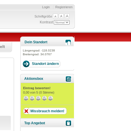
Login
Registrieren
Schriftgröße
Kontrast
Dein Standort
elt
Längengrad:
-118.0238
Breitengrad:
34.0767
Aktionsbox
Eintrag bewerten!
0,00
von 5 (
0
Stimme)
Missbrauch melden!
Top Angebot