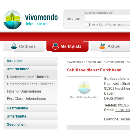
Suchwort/Suchbegriff
Suchen
nur in Kanal Marktplatz such
Rathaus
Marktplatz
Aktuell
Aktuelles
»vivomondo
/
»Marktplatz
/
»Unternehmen
/
»U
Unternehmen
Schlüsseldienst Forchheim
Unternehmen im Umkreis
Schlüsseldiens
Paul-Keith-Stra
Unternehmen nach Branchen
91301 Forchhe
Infos für Unternehmer
Bayern
Deutschland
First Class Unternehmen
Telefon:
09191-
Gastronomie
Email:
heiko-fr
Unterkünfte
Branche:
Techn
Gesundheit