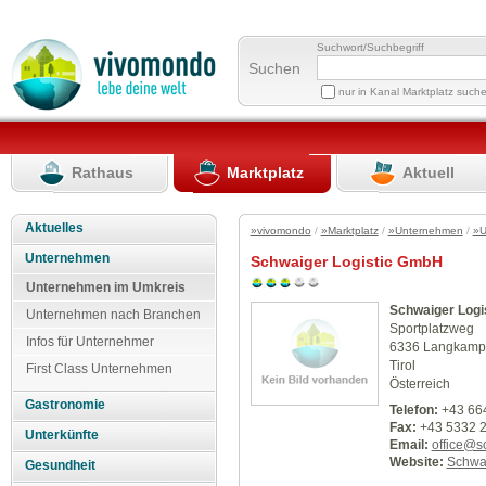
Suchwort/Suchbegriff
Suchen
nur in Kanal Marktplatz such
Rathaus
Marktplatz
Aktuell
Aktuelles
»vivomondo
/
»Marktplatz
/
»Unternehmen
/
»U
Unternehmen
Schwaiger Logistic GmbH
Unternehmen im Umkreis
Schwaiger Log
Unternehmen nach Branchen
Sportplatzweg
Infos für Unternehmer
6336 Langkamp
Tirol
First Class Unternehmen
Österreich
Gastronomie
Telefon:
+43 66
Fax:
+43 5332 
Unterkünfte
Email:
office@sc
Website:
Schwa
Gesundheit