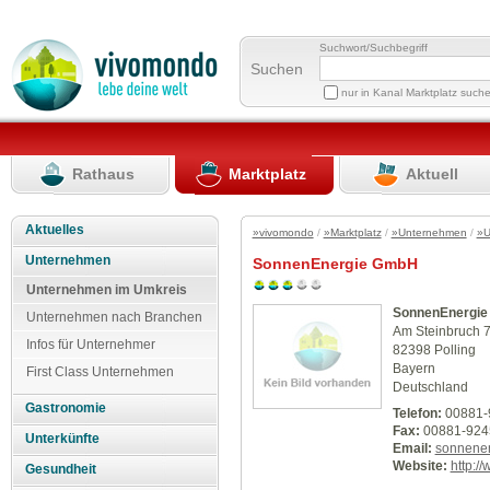
Suchwort/Suchbegriff
Suchen
nur in Kanal Marktplatz such
Rathaus
Marktplatz
Aktuell
Aktuelles
»vivomondo
/
»Marktplatz
/
»Unternehmen
/
»U
Unternehmen
SonnenEnergie GmbH
Unternehmen im Umkreis
SonnenEnergi
Unternehmen nach Branchen
Am Steinbruch 
Infos für Unternehmer
82398 Polling
Bayern
First Class Unternehmen
Deutschland
Gastronomie
Telefon:
00881-
Fax:
00881-924
Unterkünfte
Email:
sonnenen
Website:
http:/
Gesundheit