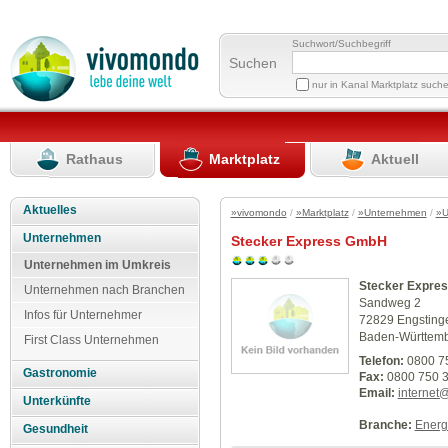
Suchwort/Suchbegriff
Suchen
nur in Kanal Marktplatz such
Rathaus
Marktplatz
Aktuell
Aktuelles
»vivomondo
/
»Marktplatz
/
»Unternehmen
/
»U
Unternehmen
Stecker Express GmbH
Unternehmen im Umkreis
Stecker Expre
Unternehmen nach Branchen
Sandweg 2
Infos für Unternehmer
72829 Engsting
Baden-Württem
First Class Unternehmen
Telefon:
0800 7
Gastronomie
Fax:
0800 750 3
Email:
internet
Unterkünfte
Branche:
Energ
Gesundheit