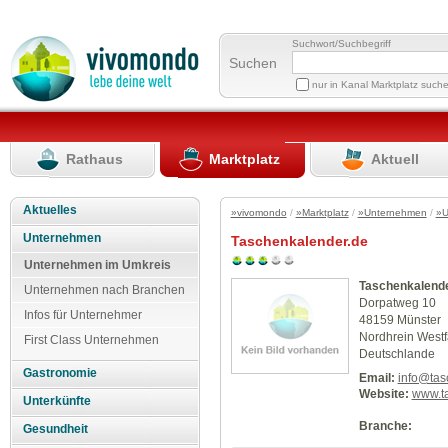
Suchwort/Suchbegriff
Suchen
nur in Kanal Marktplatz such
Rathaus
Marktplatz
Aktuell
Aktuelles
»vivomondo
/
»Marktplatz
/
»Unternehmen
/
»U
Unternehmen
Taschenkalender.de
Unternehmen im Umkreis
Taschenkalende
Unternehmen nach Branchen
Dorpatweg 10
Infos für Unternehmer
48159 Münster
Nordhrein Westf
First Class Unternehmen
Deutschlande
Gastronomie
Email:
info@tas
Website:
www.t
Unterkünfte
Branche:
Gesundheit