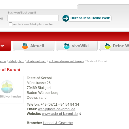
Suchwort/Suchbegriff
en
nur in Kanal Marktplatz suchen
atz
Aktuell
vivoWiki
Deine W
ondo
/
»Marktplatz
/
»Unternehmen
/
»Unternehmen im Umkreis
/ Taste of Koroni
 of Koroni
Taste of Koroni
Mühlstrasse 26
70469 Stuttgart
Baden-Württemberg
Deutschland
Telefon:
+49 (0)711 - 94 54 94 34
Email:
web@taste-of-koroni.de
Website:
www.taste-of-koroni.de
Branche:
Handel & Gewerbe