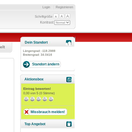
Login
Registrieren
Schriftgröße
Kontrast
Dein Standort
elt
Längengrad:
-118.2988
Breitengrad:
34.0416
Aktionsbox
Eintrag bewerten!
0,00
von 5 (
0
Stimme)
Missbrauch melden!
Top Angebot