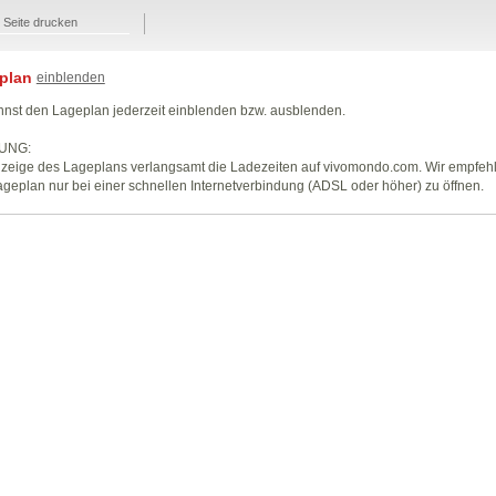
Seite drucken
plan
einblenden
nst den Lageplan jederzeit einblenden bzw. ausblenden.
UNG:
zeige des Lageplans verlangsamt die Ladezeiten auf vivomondo.com. Wir empfeh
geplan nur bei einer schnellen Internetverbindung (ADSL oder höher) zu öffnen.