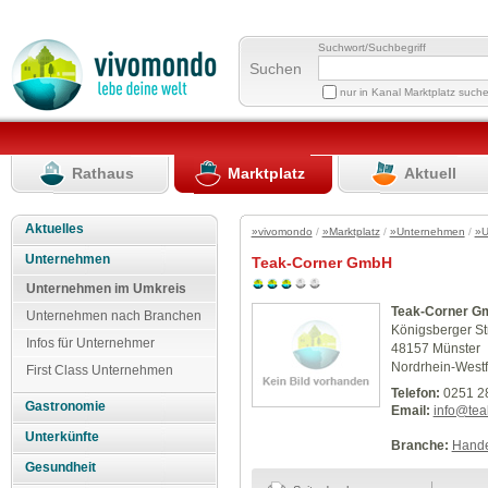
Suchwort/Suchbegriff
Suchen
nur in Kanal Marktplatz such
Rathaus
Marktplatz
Aktuell
Aktuelles
»vivomondo
/
»Marktplatz
/
»Unternehmen
/
»U
Unternehmen
Teak-Corner GmbH
Unternehmen im Umkreis
Teak-Corner G
Unternehmen nach Branchen
Königsberger St
Infos für Unternehmer
48157 Münster
Nordrhein-Westf
First Class Unternehmen
Telefon:
0251 2
Gastronomie
Email:
info@tea
Unterkünfte
Branche:
Hande
Gesundheit