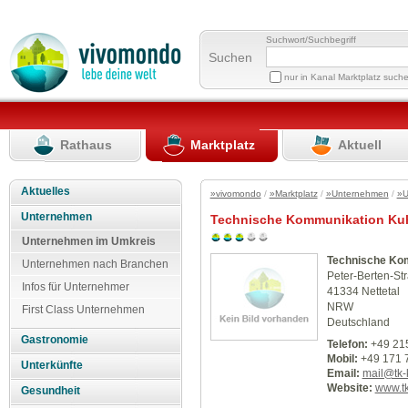
Suchwort/Suchbegriff
Suchen
nur in Kanal Marktplatz such
Rathaus
Marktplatz
Aktuell
Aktuelles
»vivomondo
/
»Marktplatz
/
»Unternehmen
/
»U
Unternehmen
Technische Kommunikation Ku
Unternehmen im Umkreis
Technische Ko
Unternehmen nach Branchen
Peter-Berten-St
Infos für Unternehmer
41334 Nettetal
NRW
First Class Unternehmen
Deutschland
Gastronomie
Telefon:
+49 21
Mobil:
+49 171 
Unterkünfte
Email:
mail@tk-
Website:
www.t
Gesundheit