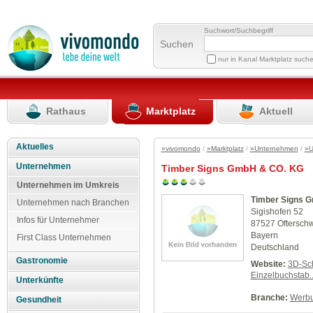
Suchwort/Suchbegriff
Suchen
nur in Kanal Marktplatz such
Rathaus
Marktplatz
Aktuell
Aktuelles
»vivomondo
/
»Marktplatz
/
»Unternehmen
/
»U
Unternehmen
Timber Signs GmbH & CO. KG
Unternehmen im Umkreis
Timber Signs 
Unternehmen nach Branchen
Sigishofen 52
Infos für Unternehmer
87527 Oftersch
Bayern
First Class Unternehmen
Deutschland
Gastronomie
Website:
3D-Sch
Einzelbuchstab..
Unterkünfte
Branche:
Werbu
Gesundheit