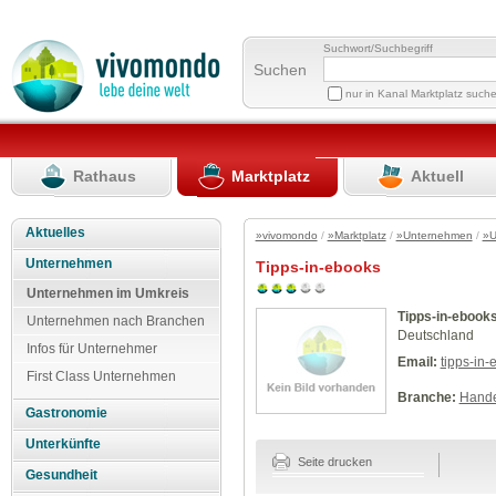
Suchwort/Suchbegriff
Suchen
nur in Kanal Marktplatz such
Rathaus
Marktplatz
Aktuell
Aktuelles
»vivomondo
/
»Marktplatz
/
»Unternehmen
/
»U
Unternehmen
Tipps-in-ebooks
Unternehmen im Umkreis
Tipps-in-ebook
Unternehmen nach Branchen
Deutschland
Infos für Unternehmer
Email:
tipps-in
First Class Unternehmen
Branche:
Hande
Gastronomie
Unterkünfte
Seite drucken
Gesundheit