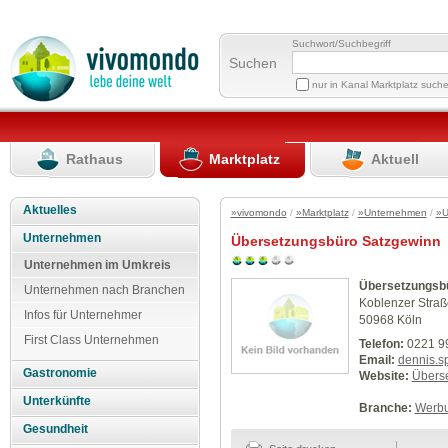
Suchwort/Suchbegriff
Suchen
nur in Kanal Marktplatz such
Rathaus
Marktplatz
Aktuell
Aktuelles
»vivomondo
/
»Marktplatz
/
»Unternehmen
/
»U
Unternehmen
Übersetzungsbüro Satzgewinn
Unternehmen im Umkreis
Übersetzungsb
Unternehmen nach Branchen
Koblenzer Straß
Infos für Unternehmer
50968 Köln
First Class Unternehmen
Telefon:
0221 9
Email:
dennis.s
Gastronomie
Website:
Übers
Unterkünfte
Branche:
Werbu
Gesundheit