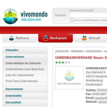
Suchwort/Suchbegriff
Suchen
nur in Kanal Marktplatz such
Rathaus
Marktplatz
Aktuell
Aktuelles
»vivomondo
/
»Marktplatz
/
»Unternehmen
/
»U
Unternehmen
UHRENBANDVERSAND Staats 
Unternehmen im Umkreis
UHRENBANDVE
Unternehmen nach Branchen
Zum Bahnhof 6
Infos für Unternehmer
16515 Oranienb
Brandenburg
First Class Unternehmen
Deutschland
Gastronomie
Telefon:
03301/
Fax:
03301/687
Unterkünfte
Email:
service@
Website:
Uhren
Gesundheit