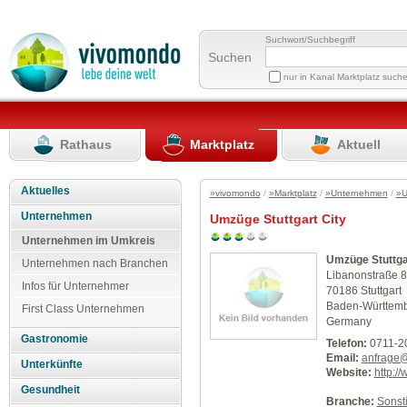
Suchwort/Suchbegriff
Suchen
nur in Kanal Marktplatz such
Rathaus
Marktplatz
Aktuell
Aktuelles
»vivomondo
/
»Marktplatz
/
»Unternehmen
/
»U
Unternehmen
Umzüge Stuttgart City
Unternehmen im Umkreis
Umzüge Stuttga
Unternehmen nach Branchen
Libanonstraße 
Infos für Unternehmer
70186 Stuttgart
Baden-Württem
First Class Unternehmen
Germany
Gastronomie
Telefon:
0711-2
Email:
anfrage@
Unterkünfte
Website:
http:/
Gesundheit
Branche:
Sonst