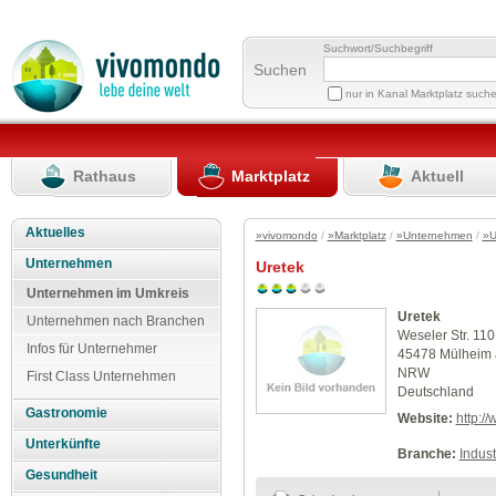
Suchwort/Suchbegriff
Suchen
nur in Kanal Marktplatz such
Rathaus
Marktplatz
Aktuell
Aktuelles
»vivomondo
/
»Marktplatz
/
»Unternehmen
/
»U
Unternehmen
Uretek
Unternehmen im Umkreis
Uretek
Unternehmen nach Branchen
Weseler Str. 110
Infos für Unternehmer
45478 Mülheim 
NRW
First Class Unternehmen
Deutschland
Gastronomie
Website:
http:/
Unterkünfte
Branche:
Indus
Gesundheit