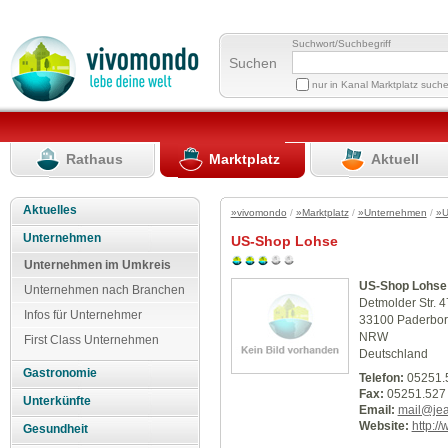
Suchwort/Suchbegriff
Suchen
nur in Kanal Marktplatz such
Rathaus
Marktplatz
Aktuell
Aktuelles
»vivomondo
/
»Marktplatz
/
»Unternehmen
/
»U
Unternehmen
US-Shop Lohse
Unternehmen im Umkreis
US-Shop Lohse
Unternehmen nach Branchen
Detmolder Str. 4
Infos für Unternehmer
33100 Paderbo
NRW
First Class Unternehmen
Deutschland
Gastronomie
Telefon:
05251.
Fax:
05251.527
Unterkünfte
Email:
mail@jea
Website:
http:/
Gesundheit