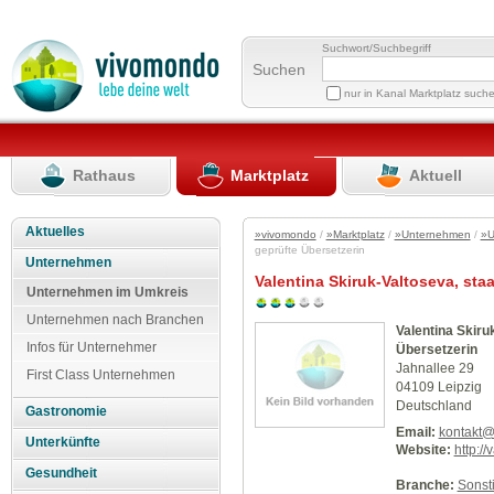
Suchwort/Suchbegriff
Suchen
nur in Kanal Marktplatz such
Rathaus
Marktplatz
Aktuell
Aktuelles
»vivomondo
/
»Marktplatz
/
»Unternehmen
/
»U
geprüfte Übersetzerin
Unternehmen
Valentina Skiruk-Valtoseva, staa
Unternehmen im Umkreis
Unternehmen nach Branchen
Valentina Skiru
Infos für Unternehmer
Übersetzerin
Jahnallee 29
First Class Unternehmen
04109 Leipzig
Deutschland
Gastronomie
Email:
kontakt@
Unterkünfte
Website:
http://
Gesundheit
Branche:
Sonst