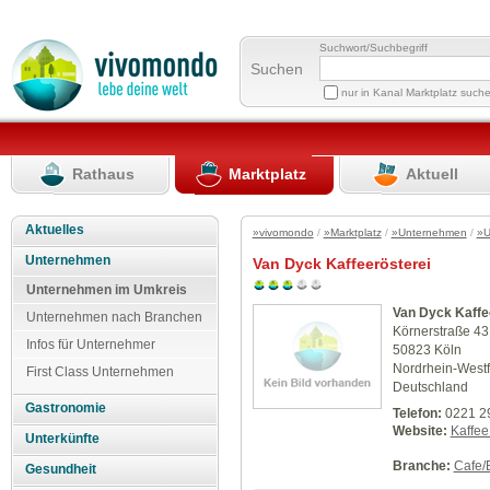
Suchwort/Suchbegriff
Suchen
nur in Kanal Marktplatz such
Rathaus
Marktplatz
Aktuell
Aktuelles
»vivomondo
/
»Marktplatz
/
»Unternehmen
/
»U
Unternehmen
Van Dyck Kaffeerösterei
Unternehmen im Umkreis
Van Dyck Kaffe
Unternehmen nach Branchen
Körnerstraße 43
Infos für Unternehmer
50823 Köln
Nordrhein-Westf
First Class Unternehmen
Deutschland
Gastronomie
Telefon:
0221 2
Website:
Kaffee
Unterkünfte
Branche:
Cafe/
Gesundheit