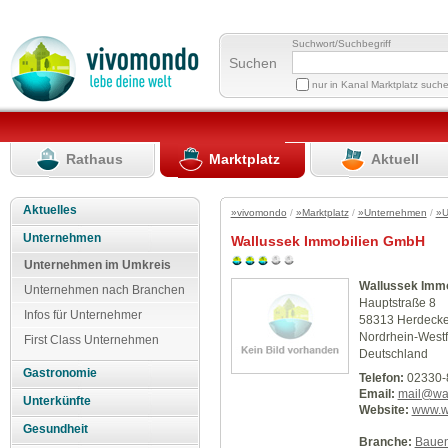
Suchwort/Suchbegriff
Suchen
nur in Kanal Marktplatz such
Rathaus
Marktplatz
Aktuell
Aktuelles
»vivomondo
/
»Marktplatz
/
»Unternehmen
/
»U
Unternehmen
Wallussek Immobilien GmbH
Unternehmen im Umkreis
Wallussek Imm
Unternehmen nach Branchen
Hauptstraße 8
Infos für Unternehmer
58313 Herdeck
Nordrhein-Westf
First Class Unternehmen
Deutschland
Gastronomie
Telefon:
02330-
Email:
mail@wal
Unterkünfte
Website:
www.w
Gesundheit
Branche:
Baue