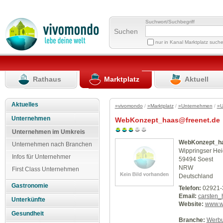
Suchwort/Suchbegriff
Suchen
nur in Kanal Marktplatz such
Rathaus
Marktplatz
Aktuell
Aktuelles
»vivomondo
/
»Marktplatz
/
»Unternehmen
/
»U
Unternehmen
WebKonzept_haas@freenet.de
Unternehmen im Umkreis
WebKonzept_ha
Unternehmen nach Branchen
Wippringser Hei
Infos für Unternehmer
59494 Soest
NRW
First Class Unternehmen
Deutschland
Gastronomie
Telefon:
02921-
Email:
carsten_
Unterkünfte
Website:
www.w
Gesundheit
Branche:
Werbu