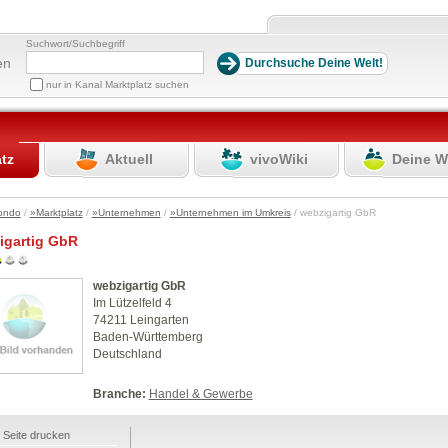
Suchwort/Suchbegriff
en
nur in Kanal Marktplatz suchen
atz
Aktuell
vivoWiki
Deine W
ondo
/
»Marktplatz
/
»Unternehmen
/
»Unternehmen im Umkreis
/ webzigartig GbR
igartig GbR
webzigartig GbR
Im Lützelfeld 4
74211 Leingarten
Baden-Württemberg
Deutschland
Branche:
Handel & Gewerbe
Seite drucken