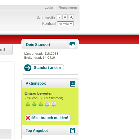
Login
Registrieren
Schriftgröße
Kontrast
Dein Standort
elt
Längengrad:
-118.2988
Breitengrad:
34.0416
Aktionsbox
Eintrag bewerten!
2,96
von 5 (
309
Stimmen)
Missbrauch melden!
Top Angebot