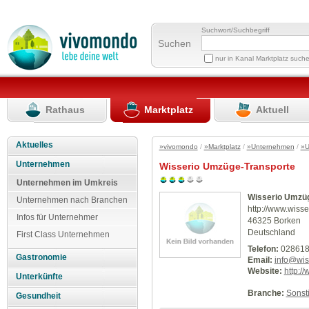
Suchwort/Suchbegriff
Suchen
nur in Kanal Marktplatz such
Rathaus
Marktplatz
Aktuell
Aktuelles
»vivomondo
/
»Marktplatz
/
»Unternehmen
/
»U
Unternehmen
Wisserio Umzüge-Transporte
Unternehmen im Umkreis
Wisserio Umzüg
Unternehmen nach Branchen
http://www.wisse
Infos für Unternehmer
46325 Borken
Deutschland
First Class Unternehmen
Telefon:
028618
Gastronomie
Email:
info@wis
Website:
http:/
Unterkünfte
Branche:
Sonst
Gesundheit