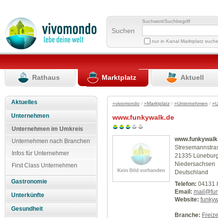
Suchwort/Suchbegriff
Suchen
nur in Kanal Marktplatz such
Rathaus
Marktplatz
Aktuell
Aktuelles
»vivomondo
/
»Marktplatz
/
»Unternehmen
/
»U
Unternehmen
www.funkywalk.de
Unternehmen im Umkreis
www.funkywalk
Unternehmen nach Branchen
Stresemannstra
Infos für Unternehmer
21335 Lünebur
Niedersachsen
First Class Unternehmen
Deutschland
Gastronomie
Telefon:
04131 
Email:
mail@fun
Unterkünfte
Website:
funkyw
Gesundheit
Branche:
Freize