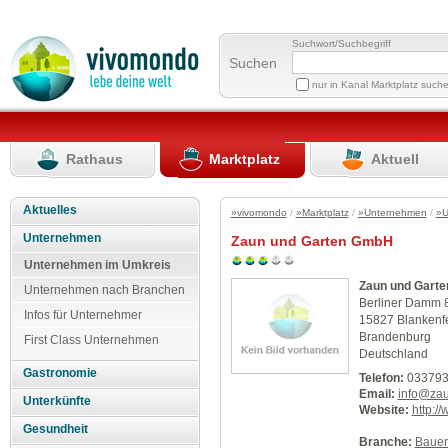
Suchwort/Suchbegriff
Suchen
nur in Kanal Marktplatz such
Rathaus
Marktplatz
Aktuell
Aktuelles
»vivomondo
/
»Marktplatz
/
»Unternehmen
/
»U
Unternehmen
Zaun und Garten GmbH
Unternehmen im Umkreis
Zaun und Gart
Unternehmen nach Branchen
Berliner Damm 
Infos für Unternehmer
15827 Blankenf
Brandenburg
First Class Unternehmen
Deutschland
Gastronomie
Telefon:
033793
Email:
info@zau
Unterkünfte
Website:
http:/
Gesundheit
Branche:
Baue