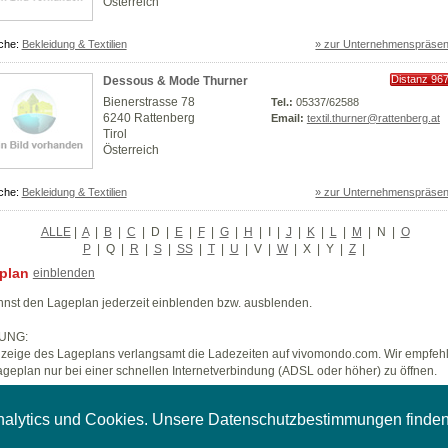
Österreich
che:
Bekleidung & Textilien
» zur Unternehmenspräsen
Distanz 96
Dessous & Mode Thurner
km
Bienerstrasse 78
Tel.:
05337/62588
6240 Rattenberg
Email:
textil.thurner@rattenberg.at
Tirol
Österreich
che:
Bekleidung & Textilien
» zur Unternehmenspräsen
ALLE
|
A
|
B
|
C
|
D
|
E
|
F
|
G
|
H
|
I
|
J
|
K
|
L
|
M
|
N
|
O
P
|
Q
|
R
|
S
|
SS
|
T
|
U
|
V
|
W
|
X
|
Y
|
Z
|
plan
einblenden
nst den Lageplan jederzeit einblenden bzw. ausblenden.
UNG:
zeige des Lageplans verlangsamt die Ladezeiten auf vivomondo.com. Wir empfeh
geplan nur bei einer schnellen Internetverbindung (ADSL oder höher) zu öffnen.
nalytics und Cookies. Unsere Datenschutzbestimmungen finde
Impressum
|
AGB
|
AGB kommerziell
|
AGB Reporter
|
Datenschutzerklärung
|
Unternehmen A-Z
Copyright © 2007 styleflasher GmbH. Alle Rechte vorbehalten.