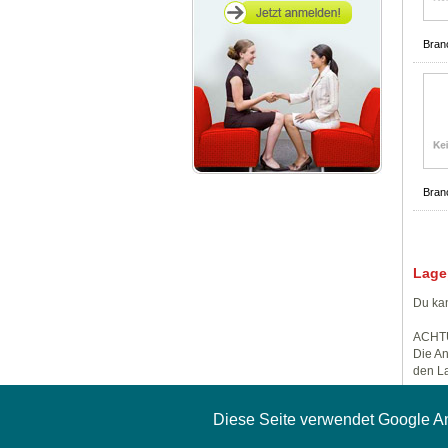
Bran
Bran
Lage
Du kan
ACHT
Die An
den La
Diese Seite verwendet Google A