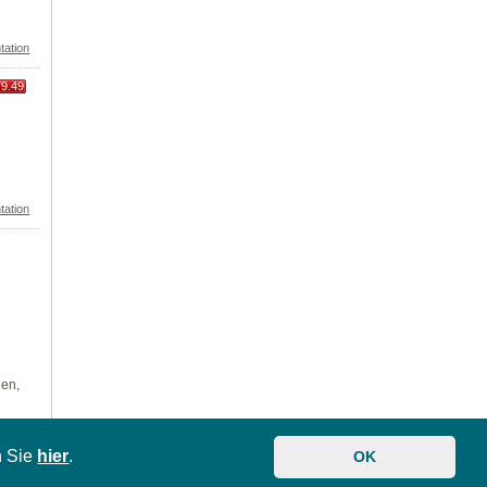
tation
79.49
tation
len,
n Sie
hier
.
OK