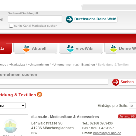
Suchwort/Suchbegriff
en
nur in Kanal Marktplatz suchen
atz
Aktuell
vivoWiki
Deine W
ondo
/
»Marktplatz
/
»Unternehmen
/
»Unternehmen nach Branchen
/ Bekleidung & Textilien
ternehmen suchen
eidung & Textilien
Einträge pro Seite:
Distanz 91
di-ana.de - Modeunikate & Accessoires
km
Lehwaldstrasse 90
Tel.:
02166 3959436
41236 Mönchengladbach
Fax.:
02161 4761257
nrw
Email:
kontakt@di-ana.de