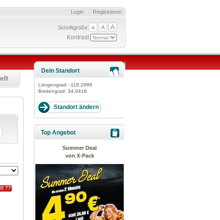
Login
Registrieren
Schriftgröße
Kontrast
Dein Standort
elt
Längengrad:
-118.2988
Breitengrad:
34.0416
Top Angebot
Summer Deal
von X-Pack
08.77