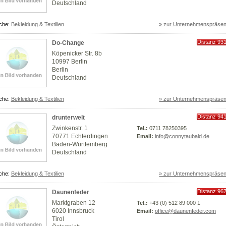
Deutschland
che:
Bekleidung & Textilien
» zur Unternehmenspräsen
Distanz 93
Do-Change
km
Köpenicker Str. 8b
10997 Berlin
Berlin
Deutschland
che:
Bekleidung & Textilien
» zur Unternehmenspräsen
Distanz 94
drunterwelt
km
Zwinkenstr. 1
Tel.:
0711 78250395
70771 Echterdingen
Email:
info@connytaubald.de
Baden-Württemberg
Deutschland
che:
Bekleidung & Textilien
» zur Unternehmenspräsen
Distanz 96
Daunenfeder
km
Marktgraben 12
Tel.:
+43 (0) 512 89 000 1
6020 Innsbruck
Email:
office@daunenfeder.com
Tirol