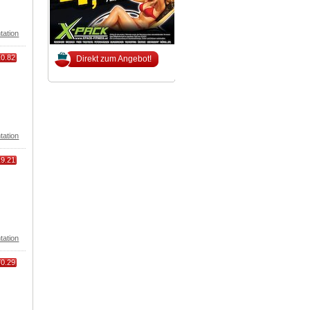
tation
10.82
Direkt zum Angebot!
tation
19.21
tation
70.29