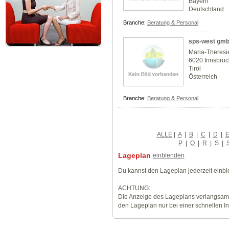
Bayern
Deutschland
Branche:
Beratung & Personal
sps-west gm
Maria-Theresi
6020 Innsbruc
Tirol
Österreich
Branche:
Beratung & Personal
ALLE
|
A
|
B
|
C
|
D
|
P
|
Q
|
R
|
S
|
Lageplan
einblenden
Du kannst den Lageplan jederzeit einb
ACHTUNG:
Die Anzeige des Lageplans verlangsamt
den Lageplan nur bei einer schnellen I