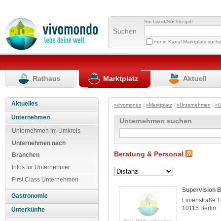
Suchwort/Suchbegriff
Suchen
nur in Kanal Marktplatz such
Rathaus
Marktplatz
Aktuell
Aktuelles
»vivomondo
/
»Marktplatz
/
»Unternehmen
/
»U
Unternehmen
Unternehmen suchen
Unternehmen im Umkreis
Unternehmen nach
Beratung & Personal
Branchen
Infos für Unternehmer
First Class Unternehmen
Supervision B
Gastronomie
Linienstraße 
10115 Berlin
Unterkünfte