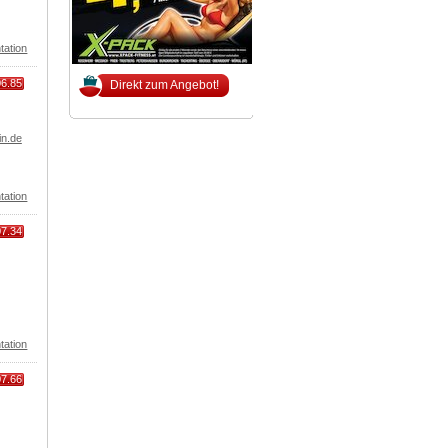
tation
06.85
Direkt zum Angebot!
in.de
tation
07.34
tation
07.66