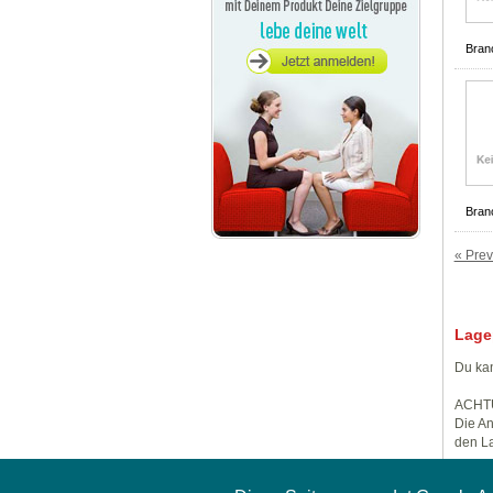
Bran
Bran
« Prev
Lage
Du kan
ACHT
Die An
den La