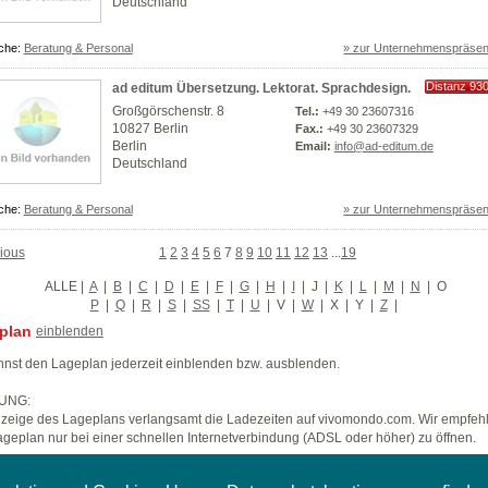
Deutschland
che:
Beratung & Personal
» zur Unternehmenspräsen
Distanz 93
ad editum Übersetzung. Lektorat. Sprachdesign.
km
Großgörschenstr. 8
Tel.:
+49 30 23607316
10827 Berlin
Fax.:
+49 30 23607329
Berlin
Email:
info@ad-editum.de
Deutschland
che:
Beratung & Personal
» zur Unternehmenspräsen
ious
1
2
3
4
5
6
7
8
9
10
11
12
13
...
19
ALLE
|
A
|
B
|
C
|
D
|
E
|
F
|
G
|
H
|
I
|
J
|
K
|
L
|
M
|
N
|
O
P
|
Q
|
R
|
S
|
SS
|
T
|
U
|
V
|
W
|
X
|
Y
|
Z
|
plan
einblenden
nst den Lageplan jederzeit einblenden bzw. ausblenden.
UNG:
zeige des Lageplans verlangsamt die Ladezeiten auf vivomondo.com. Wir empfeh
geplan nur bei einer schnellen Internetverbindung (ADSL oder höher) zu öffnen.