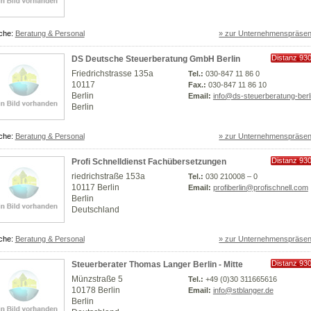
che:
Beratung & Personal
» zur Unternehmenspräsen
Distanz 93
DS Deutsche Steuerberatung GmbH Berlin
km
Friedrichstrasse 135a
Tel.:
030-847 11 86 0
10117
Fax.:
030-847 11 86 10
Berlin
Email:
info@ds-steuerberatung-berl
Berlin
che:
Beratung & Personal
» zur Unternehmenspräsen
Distanz 93
Profi Schnelldienst Fachübersetzungen
km
riedrichstraße 153a
Tel.:
030 210008 – 0
10117 Berlin
Email:
profiberlin@profischnell.com
Berlin
Deutschland
che:
Beratung & Personal
» zur Unternehmenspräsen
Distanz 93
Steuerberater Thomas Langer Berlin - Mitte
km
Münzstraße 5
Tel.:
+49 (0)30 311665616
10178 Berlin
Email:
info@stblanger.de
Berlin