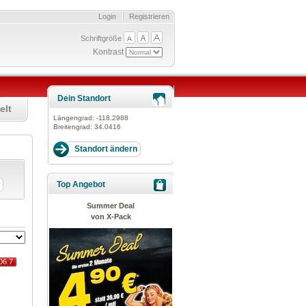
Login
Registrieren
Schriftgröße
Kontrast
Dein Standort
elt
Längengrad:
-118.2988
Breitengrad:
34.0416
Top Angebot
Summer Deal
von X-Pack
06.7