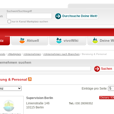
Suchwort/Suchbegriff
en
nur in Kanal Marktplatz suchen
atz
Aktuell
vivoWiki
Deine W
ondo
/
»Marktplatz
/
»Unternehmen
/
»Unternehmen nach Branchen
/ Beratung & Personal
ternehmen suchen
tung & Personal
Einträge pro Seite:
Distanz 93
Supervision Berlin
km
Linienstraße 146
Tel.:
030 28099352
10115 Berlin