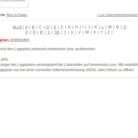
che:
Büro & Papier
» zur Unternehmenspräsen
ALLE
|
A
|
B
|
C
|
D
|
E
|
F
|
G
|
H
|
I
|
J
|
K
|
L
|
M
|
N
|
O
P
|
Q
|
R
|
S
|
SS
|
T
|
U
|
V
|
W
|
X
|
Y
|
Z
|
plan
einblenden
nst den Lageplan jederzeit einblenden bzw. ausblenden.
UNG:
zeige des Lageplans verlangsamt die Ladezeiten auf vivomondo.com. Wir empfeh
geplan nur bei einer schnellen Internetverbindung (ADSL oder höher) zu öffnen.