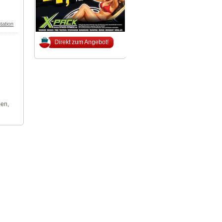
tation
Direkt zum Angebot!
len,