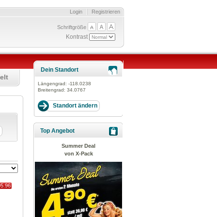
Login
Registrieren
Schriftgröße
Kontrast
Dein Standort
elt
Längengrad:
-118.0238
Breitengrad:
34.0767
Top Angebot
Summer Deal
von X-Pack
05.96