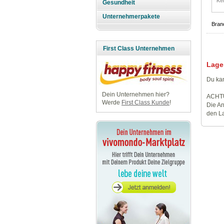
Gesundheit
Unternehmerpakete
Bran
First Class Unternehmen
Lage
Du kan
Dein Unternehmen hier?
ACHT
Werde
First Class Kunde
!
Die An
den La