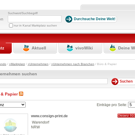
Suchwort/Suchbegriff
en
nur in Kanal Marktplatz suchen
atz
Aktuell
vivoWiki
Deine W
ondo
/
»Marktplatz
/
»Unternehmen
/
»Unternehmen nach Branchen
/ Büro & Papier
ternehmen suchen
 & Papier
Einträge pro Seite:
Distanz 91
www.consign-print.de
km
Warendorf
NRW